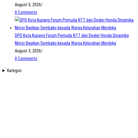
August 5, 2026
/
0 Comments
DPD Kota Kupang Forum Pemuda NTT dan Dealer Honda Dinamika
Motor Bagikan Sembako kepada Warga Kelurahan Merdeka
August 3, 2026
/
0 Comments
Kategori
Forum Pemuda NTT merupakan wadah organik yang didirikan oleh Putra-
Putri NTT untuk menyalurkan semangat berkorban bagi tanah kelahirannya,
Nusa Tenggara Timur.