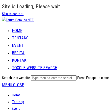
Site is Loading, Please wait...
Skip to content
HOME
TENTANG
EVENT
BERITA
KONTAK
TOGGLE WEBSITE SEARCH
Search this website
Press Escape to close t
MENU
CLOSE
Home
Tentang
Event